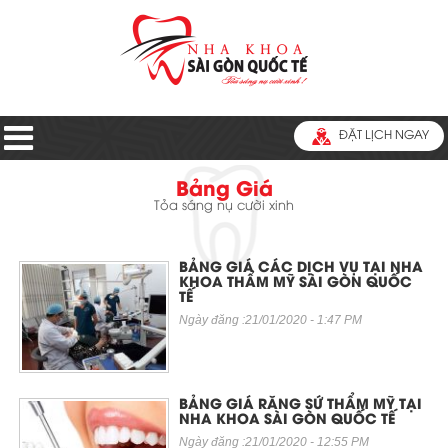
ĐẶT LỊCH NGAY
Bảng Giá
Tỏa sáng nụ cười xinh
BẢNG GIÁ CÁC DỊCH VỤ TẠI NHA
KHOA THẨM MỸ SÀI GÒN QUỐC
TẾ
Ngày đăng :21/01/2020 - 1:47 PM
BẢNG GIÁ RĂNG SỨ THẨM MỸ TẠI
NHA KHOA SÀI GÒN QUỐC TẾ
Ngày đăng :21/01/2020 - 12:55 PM