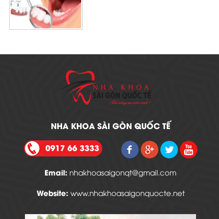
NHA KHOA SÀI GÒN QUỐC TẾ
0917 66 3333
Email:
nhakhoasaigonqt@gmail.com
Website:
www.nhakhoasaigonquocte.net