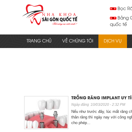
Bọc Ră
Bảng Gi
quốc tế
Trồng 
Tế
TRANG CHỦ
VỀ CHÚNG TÔI
DỊCH VỤ
Bọc Ră
Quốc Tế
Nha Kh
Vì sao
Hậu quả
3 Biến
TRỒNG RĂNG IMPLANT UY TÍ
Nha kh
Ngày đăng :10/03/2020 - 2:32 PM
Nếu như trước đây, lúc mất răng ch
Nha kh
thân răng thì ngày nay với công ng
cho phép...
Nha kh