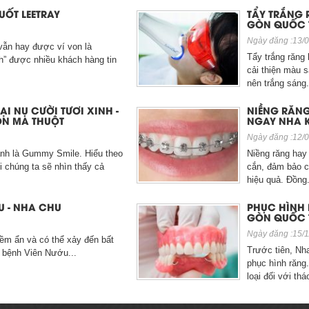
oa Sài Gòn Quốc Tế - Nha Khoa Uy tín nhất Buôn Hồ
UỐT LEETRAY
TẨY TRẮNG 
c Răng Sứ Ở Đâu Tại Buôn Ma Thuột - Nha khoa Sài gòn Quốc
GÒN QUỐC 
Ngày đăng :13/0
ng Sứ Giá Rẻ Tại Buôn Ma Thuột - Bảng giá Ưu đãi 50%
vẫn hay được ví von là
Tẩy trắng răng
h” được nhiều khách hàng tin
á Bọc Răng Sứ Tại Buôn Ma Thuột - Ưu Đãi 50% tại nha khoa s
cải thiện màu 
nên trắng sáng.
LẠI NỤ CƯỜI TƯƠI XINH -
NIỀNG RĂNG
ÔN MA THUỘT
NGAY NHA 
Ngày đăng :12/0
 anh là Gummy Smile. Hiểu theo
Niềng răng hay
i chúng ta sẽ nhìn thấy cả
cắn, đảm bảo c
hiệu quả. Đồng.
ỚU - NHA CHU
PHỤC HÌNH 
GÒN QUỐC 
Ngày đăng :15/1
ềm ẩn và có thể xảy đến bất
Trước tiên, Nha
ệt, bệnh Viên Nướu...
phục hình răng
loại đối với tháo