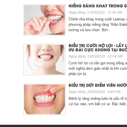
Nha Kh
NIỀNG RĂNG KHAY TRONG S
Nên Bọ
Ngày đăng :17/03/2021 - 11:42 AM
Bọc Ră
Chỉnh nha khay trong suốt Leetray 
phương pháp niềng răng “thần thán
Bảng Gi
tưởng và lựa chọn. Bởi...
quốc tế
ĐIỀU TRỊ CƯỜI HỞ LỢI - LẤY 
ƯU ĐÃI CỰC KHỦNG TẠI BU
Ngày đăng :13/03/2020 - 12:04 AM
Cười hở lợi có tên gọi trong tiếng
một nghĩa đơn giản nhất là khi cườ
phần lợi bị...
ĐIỀU TRỊ DỨT ĐIỂM VIÊN NƯ
Ngày đăng :23/01/2020 - 9:44 PM
Bệnh lý răng miệng luôn là yếu tố ti
cứ lúc nào, với bất cứ ai. Đặc bi