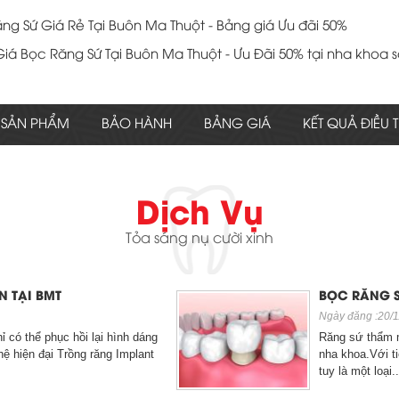
ng Sứ Giá Rẻ Tại Buôn Ma Thuột - Bảng giá Ưu đãi 50%
á Bọc Răng Sứ Tại Buôn Ma Thuột - Ưu Đãi 50% tại nha khoa s
Răng Implant Tại Buôn Ma Thuột - Đến Ngay Nha Khoa Sài Gò
SẢN PHẨM
BẢO HÀNH
BẢNG GIÁ
KẾT QUẢ ĐIỀU T
ng Sứ Tại Buôn Ma Thuột - Ưu đãi lên đến 50% tại Nha Khoa Sà
oa Uy Tín Buôn Ma Thuột - Nha Khoa Sài Gòn Quốc Tế
Dịch Vụ
 nên bọc răng sứ cho răng đã lấy tủy?
Tỏa sáng nụ cười xinh
 khi bị viên Tủy Răng Và các giải pháp điều tri
 Chứng của Viên Nướu Không thể ngờ tới
N TẠI BMT
BỌC RĂNG S
oa Sài Gòn Quốc Tế - Nha Khoa Uy Tín Tại Phước An
Ngày đăng :20/1
ỉ có thể phục hồi lại hình dáng
Răng sứ thẩm 
oa Sài Gòn Quốc Tế - Nha Khoa Uy Tín Tại Cưmgar
hệ hiện đại Trồng răng Implant
nha khoa.Với t
oa Sài Gòn Quốc Tế - Nha Khoa Uy Tín Tại Eakar
tuy là một loại..