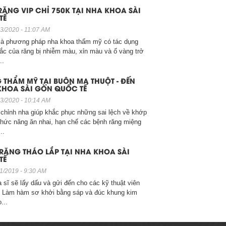
RĂNG VIP CHỈ 750K TẠI NHA KHOA SÀI
 Tế
TẾ
3/2020 - 11:07 AM
 là phương pháp nha khoa thẩm mỹ có tác dụng
ài gòn
sắc của răng bị nhiễm màu, xỉn màu và ố vàng trở
..
 THẨM MỸ TẠI BUÔN MA THUỘT - ĐẾN
KHOA SÀI GÒN QUỐC TẾ
3/2020 - 10:14 AM
 chỉnh nha giúp khắc phục những sai lệch về khớp
hức năng ăn nhai, hạn chế các bệnh răng miệng
..
RĂNG THÁO LẮP TẠI NHA KHOA SÀI
TẾ
1/2019 - 9:30 AM
 sĩ sẽ lấy dấu và gửi đến cho các kỹ thuật viên
. Làm hàm sơ khởi bằng sáp và đúc khung kim
...