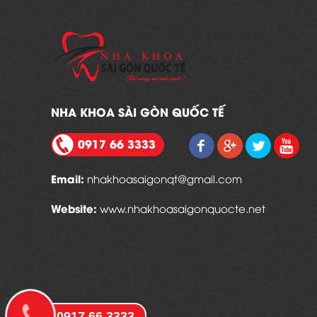
NHA KHOA SÀI GÒN QUỐC TẾ
0917 66 3333
Email:
nhakhoasaigonqt@gmail.com
Website:
www.nhakhoasaigonquocte.net
0917 66 3333