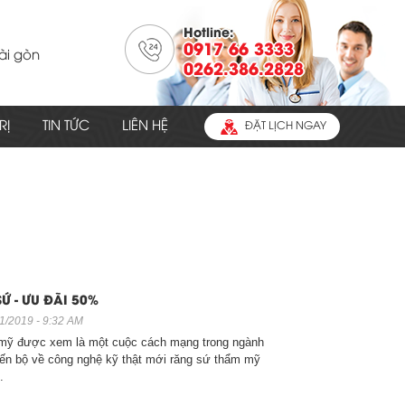
Hotline:
0917 66 3333
ài gòn
0262.386.2828
n Quốc
RỊ
TIN TỨC
LIÊN HỆ
ĐẶT LỊCH NGAY
i Gòn
Ứ - ƯU ĐÃI 50%
1/2019 - 9:32 AM
mỹ được xem là một cuộc cách mạng trong ngành
iến bộ về công nghệ kỹ thật mới răng sứ thẩm mỹ
.